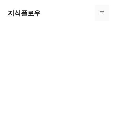
컨
텐
지식플로우
메
츠
로
뉴
건
너
뛰
기