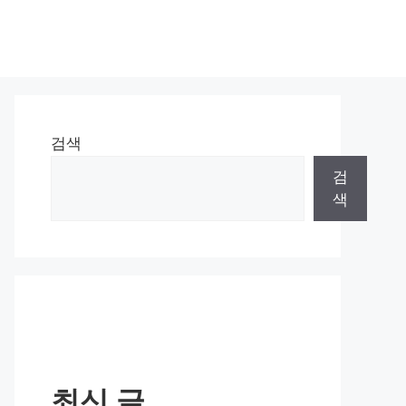
검색
검
색
최신 글