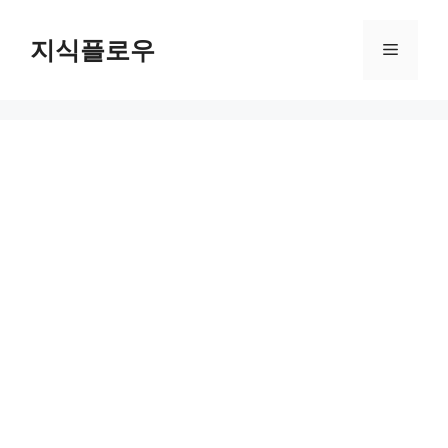
컨
텐
지식플로우
메
츠
로
뉴
건
너
뛰
기