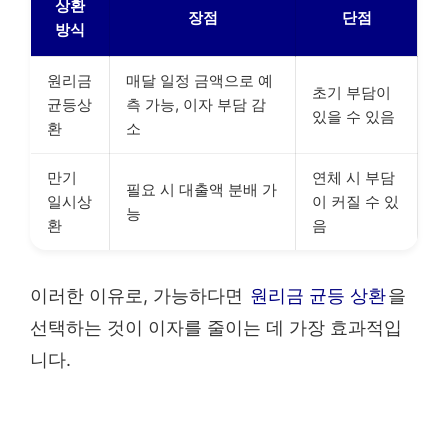
상환
장점
단점
방식
원리금
매달 일정 금액으로 예
초기 부담이
균등상
측 가능, 이자 부담 감
있을 수 있음
환
소
만기
연체 시 부담
필요 시 대출액 분배 가
일시상
이 커질 수 있
능
환
음
이러한 이유로, 가능하다면
원리금 균등 상환
을
선택하는 것이 이자를 줄이는 데 가장 효과적입
니다.