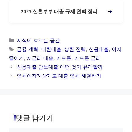
→
2025 신혼부부 대출 규제 완벽 정리
카
지식이 흐르는 공간
테
태
금융 계획
,
대환대출
,
상환 전략
,
신용대출
,
이자
고
그
줄이기
,
저금리 대출
,
카드론
,
카드론 금리
리
신용대출 담보대출 어떤 것이 유리할까
연체이자계산기로 대출 연체 해결하기
댓글 남기기