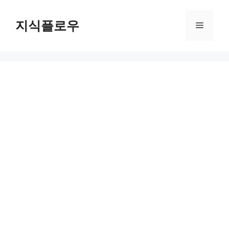
컨
텐
지식플로우
메
츠
로
뉴
건
너
뛰
기