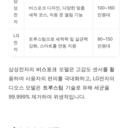
삼
성
비스포크 디자인, 다양한 맞춤
100~160
전
세척 코스, 자동 문 열림 기능
만원대
자
LG
트루스팀으로 세척력 및 살균력
80~150
전
강화, 스마트홈 연동 지원
만원대
자
삼성전자의
비스포크
모델은 고감도 센서를 활
용하여 사용자의 편의를 극대화하고, LG전자의
디오스 모델은
트루스팀
기술로 유해 세균을
99.999% 제거하여 위생적입니다.