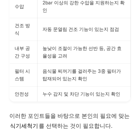
2bar 이상의 강한 수압을 지원하는지 확
수압
인
건조 방
자동 문열림 건조 기능이 있는지 점검
식
내부 공
높낮이 조절이 가능한 선반 등, 공간 효
간 구성
율성을 고려
필터 시
음식물 찌꺼기를 걸러주는 3중 필터가
스템
탑재되어 있는지 확인
안전성
누수 감지 및 차단 기능이 있는지 확인
이러한 포인트들을 바탕으로 본인의 필요에 맞는
식기세척기
를 선택하는 것이 필요합니다.