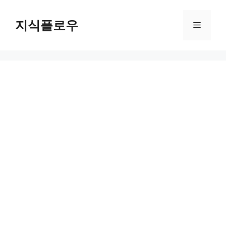
컨
텐
지식플로우
메
츠
로
뉴
건
너
뛰
기