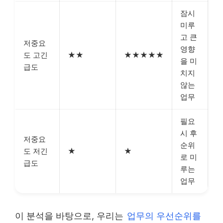
잠시
미루
고 큰
저중요
영향
도 고긴
★★
★★★★★
을 미
급도
치지
않는
업무
필요
시 후
저중요
순위
도 저긴
★
★
로 미
급도
루는
업무
이 분석을 바탕으로, 우리는
업무의 우선순위를