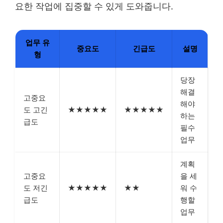
요한 작업에 집중할 수 있게 도와줍니다.
업무 유
중요도
긴급도
설명
형
당장
해결
고중요
해야
도 고긴
★★★★★
★★★★★
하는
급도
필수
업무
계획
고중요
을 세
도 저긴
★★★★★
★★
워 수
급도
행할
업무