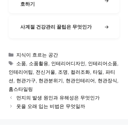
→
호하기
→
사계절 건강관리 꿀팁은 무엇인가
카
지식이 흐르는 공간
테
태
소품
,
소품활용
,
인테리어디자인
,
인테리어소품
,
고
그
인테리어팁
,
전신거울
,
조명
,
컬러조화
,
타일
,
파티
리
션
,
현관가구
,
현관분위기
,
현관인테리어
,
현관장식
,
홈스타일링
먼지의 발생 원인과 유해성은 무엇인가
옷을 오래 입는 비법은 무엇일까