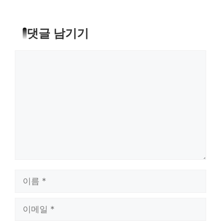
댓글 남기기
댓
글
이
름
이
메