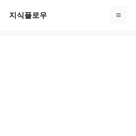
컨
텐
지식플로우
메
츠
로
뉴
건
너
뛰
기