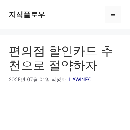
컨
텐
지식플로우
메
츠
로
뉴
건
너
편의점 할인카드 추
뛰
기
천으로 절약하자
2025년 07월 01일
작성자:
LAWINFO