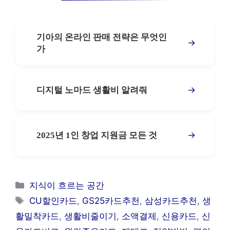
기아의 온라인 판매 전략은 무엇인
→
가
→
디지털 노마드 생활비 알려줘
→
2025년 1인 창업 지원금 모든 것
카
지식이 흐르는 공간
테
태
CU할인카드
,
GS25카드추천
,
삼성카드추천
,
생
고
그
활밀착카드
,
생활비줄이기
,
소액결제
,
신용카드
,
신
리