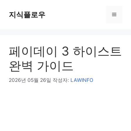
컨
텐
지식플로우
메
츠
로
뉴
건
너
페이데이 3 하이스트
뛰
기
완벽 가이드
2026년 05월 26일
작성자:
LAWINFO