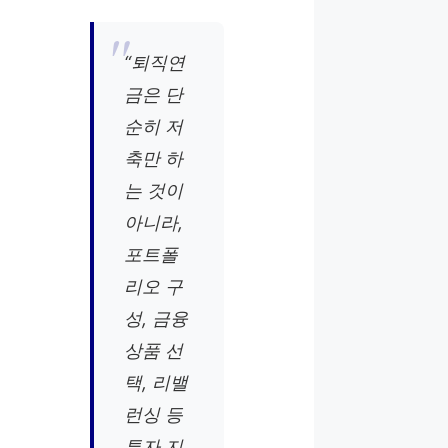
“퇴직연
금은 단
순히 저
축만 하
는 것이
아니라,
포트폴
리오 구
성, 금융
상품 선
택, 리밸
런싱 등
투자 지