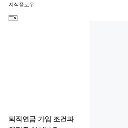
컨
지식플로우
텐
츠
메
뉴
로
건
너
뛰
기
퇴직연금 가입 조건과