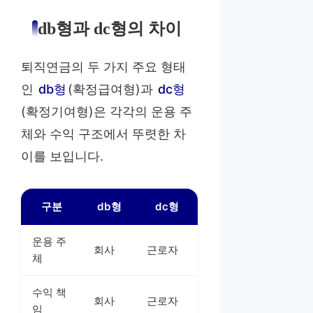
db형과 dc형의 차이
퇴직연금의 두 가지 주요 형태
인
db형
(확정급여형)과
dc형
(확정기여형)은 각각의 운용 주
체와 수익 구조에서 뚜렷한 차
이를 보입니다.
구분
db형
dc형
운용 주
회사
근로자
체
수익 책
회사
근로자
임