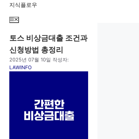
컨
지식플로우
텐
츠
메
뉴
로
건
토스 비상금대출 조건과
너
신청방법 총정리
뛰
기
2025년 07월 10일
작성자:
LAWINFO