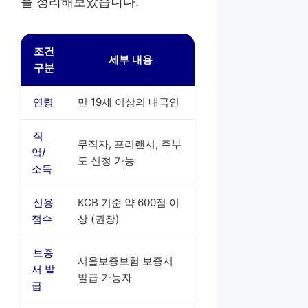
을 정리해보았습니다.
조건
세부 내용
구분
연령
만 19세 이상의 내국인
직
무직자, 프리랜서, 주부
업/
도 신청 가능
소득
신용
KCB 기준 약 600점 이
점수
상 (권장)
보증
서울보증보험 보증서
서 발
발급 가능자
급