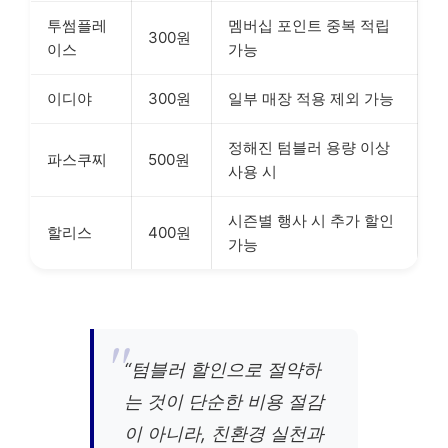
투썸플레
멤버십 포인트 중복 적립
300원
이스
가능
이디야
300원
일부 매장 적용 제외 가능
정해진 텀블러 용량 이상
파스쿠찌
500원
사용 시
시즌별 행사 시 추가 할인
할리스
400원
가능
“텀블러 할인으로 절약하
는 것이 단순한 비용 절감
이 아니라, 친환경 실천과