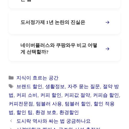
→
도서정가제 1년 논란의 진실은
네이버플러스와 쿠팡와우 비교 어떻
→
게 선택할까?
카
지식이 흐르는 공간
테
태
브랜드 할인
,
생활정보
,
자주 묻는 질문
,
절약 방
고
그
법
,
커피 소비
,
커피 할인
,
커피값 절약
,
커피숍 할인
,
리
커피전문점
,
텀블러 사용
,
텀블러 할인
,
할인 적용
법
,
할인 팁
,
환경 보호
,
환경할인
도시락 역사와 싸는 법 궁금하나요