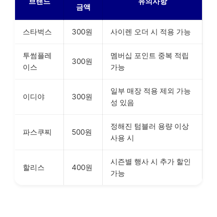
브랜드
유의사항
금액
스타벅스
300원
사이렌 오더 시 적용 가능
투썸플레
멤버십 포인트 중복 적립
300원
이스
가능
일부 매장 적용 제외 가능
이디야
300원
성 있음
정해진 텀블러 용량 이상
파스쿠찌
500원
사용 시
시즌별 행사 시 추가 할인
할리스
400원
가능