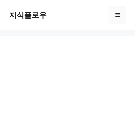
컨
텐
지식플로우
메
츠
로
뉴
건
너
뛰
기