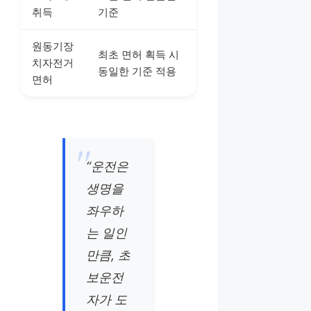
취득
기준
원동기장
최초 면허 획득 시
치자전거
동일한 기준 적용
면허
“운전은
생명을
좌우하
는 일인
만큼, 초
보운전
자가 도