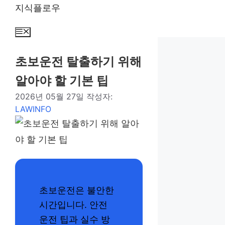
컨
지식플로우
텐
츠
메
뉴
로
건
초보운전 탈출하기 위해
너
알아야 할 기본 팁
뛰
기
2026년 05월 27일
작성자:
LAWINFO
초보운전은 불안한
시간입니다. 안전
운전 팁과 실수 방