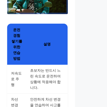
운전
경험
쌓기를
설명
위한
연습
방법
초보자는 반드시 느
저속도
린 속도로 운전하여
로 주
상황에 적응해야 합
행
니다.
차선
안전하게 차선 변경
변경
을 연습하여 사고를