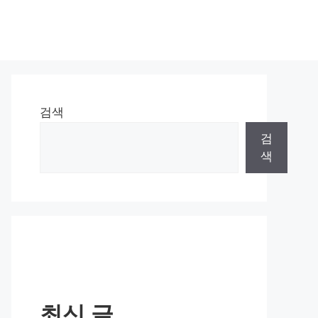
검색
검
색
최신 글