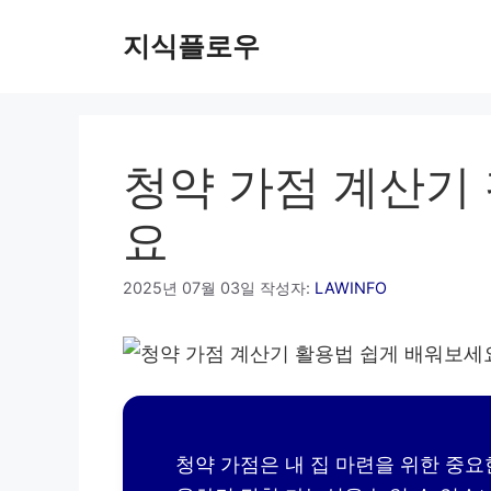
컨
지식플로우
텐
츠
로
건
너
청약 가점 계산기
뛰
기
요
2025년 07월 03일
작성자:
LAWINFO
청약 가점은 내 집 마련을 위한 중