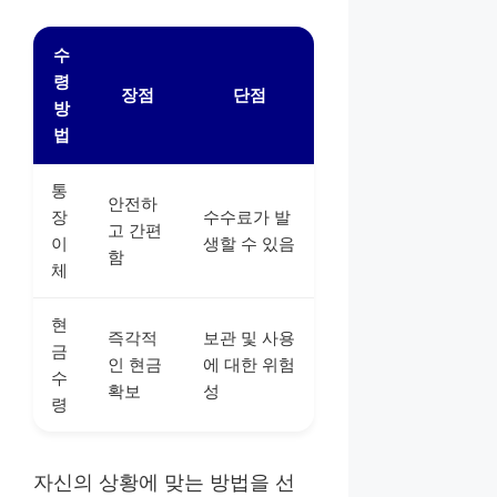
수
령
장점
단점
방
법
통
안전하
장
수수료가 발
고 간편
이
생할 수 있음
함
체
현
즉각적
보관 및 사용
금
인 현금
에 대한 위험
수
확보
성
령
자신의 상황에 맞는 방법을 선