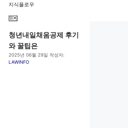
컨
지식플로우
텐
츠
메
뉴
로
건
청년내일채움공제 후기
너
와 꿀팁은
뛰
기
2025년 06월 29일
작성자:
LAWINFO