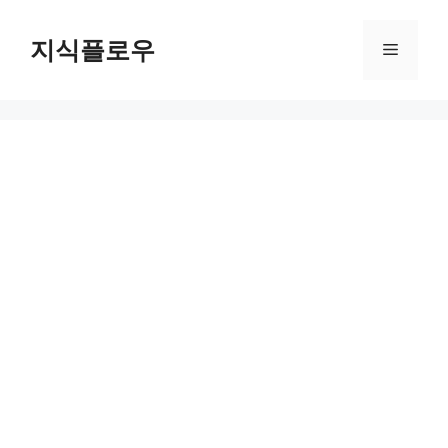
컨
텐
지식플로우
메
츠
로
뉴
건
너
뛰
기