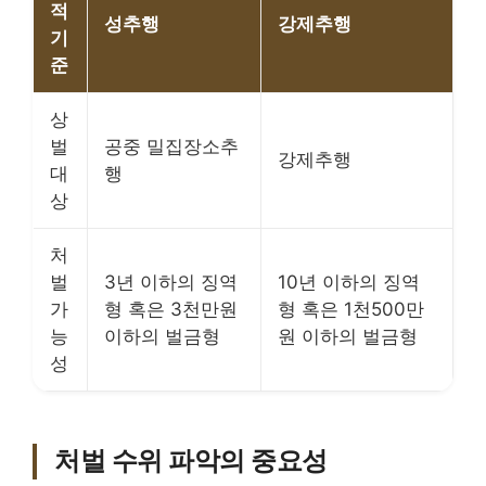
적
성추행
강제추행
기
준
상
벌
공중 밀집장소추
강제추행
대
행
상
처
벌
3년 이하의 징역
10년 이하의 징역
가
형 혹은 3천만원
형 혹은 1천500만
능
이하의 벌금형
원 이하의 벌금형
성
처벌 수위 파악의 중요성