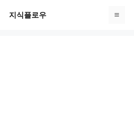
컨
텐
지식플로우
메
츠
로
뉴
건
너
뛰
기