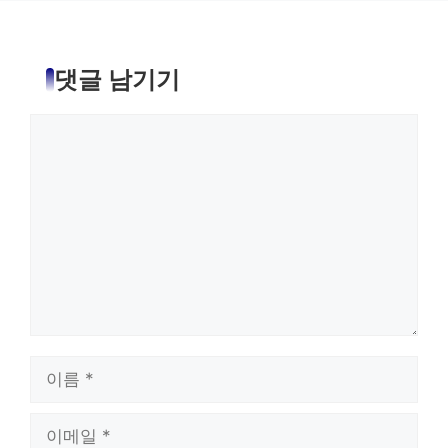
댓글 남기기
댓
글
이
름
이