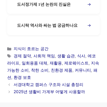
→
도서정가제 1년 논란의 진실은
→
도시락 역사와 싸는 법 궁금하나요
카
지식이 흐르는 공간
테
태
경제 절약
,
사회적 책임
,
생활 습관
,
식사
,
에코
고
그
라이프
,
일회용품 대체
,
재활용
,
제로웨이스트
,
지속
리
가능한 소비
,
착한 소비
,
친환경 제품
,
커뮤니티
,
패
션
,
환경 보호
서경대학교 캠퍼스 구조와 시설 총정리
2025년 생활비 가계부 어떻게 사용할까