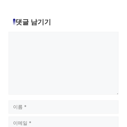
댓글 남기기
댓
글
이
름
이