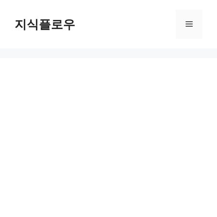
컨
텐
지식플로우
메
츠
로
뉴
건
너
뛰
기