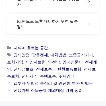
→
가
tdf펀드로 노후 대비하기 위한 필수
→
정보
카
지식이 흐르는 공간
테
태
경제안정
,
깡통전세
,
대처방법
,
보증금지키기
,
고
그
보험가입
,
세입자보험
,
안전망
,
임대인문제
,
전세계
리
약
,
전세금보호
,
전세보증금 반환보증보험
,
전세보
증보험
,
전세사기
,
주택보증
,
주택임대
갭투자 위험성 총정리 및 안전한 투자 방법은
신용카드 소득공제 제외대상 완벽 정리