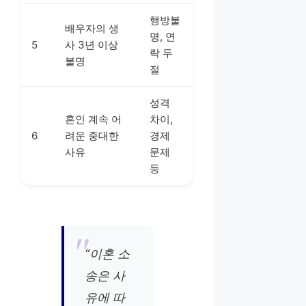
행방불
배우자의 생
명, 연
5
사 3년 이상
락 두
불명
절
성격
혼인 계속 어
차이,
6
려운 중대한
경제
사유
문제
등
“이혼 소
송은 사
유에 따