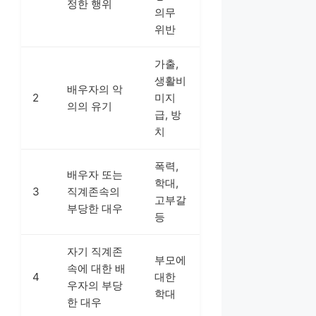
정한 행위
의무
위반
가출,
생활비
배우자의 악
2
미지
의의 유기
급, 방
치
폭력,
배우자 또는
학대,
3
직계존속의
고부갈
부당한 대우
등
자기 직계존
부모에
속에 대한 배
4
대한
우자의 부당
학대
한 대우