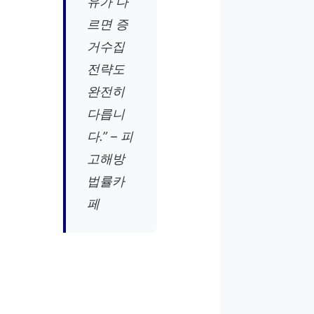
유가 다
르면 증
거수집
전략도
완전히
다릅니
다.” – 피
고해방
법률카
페