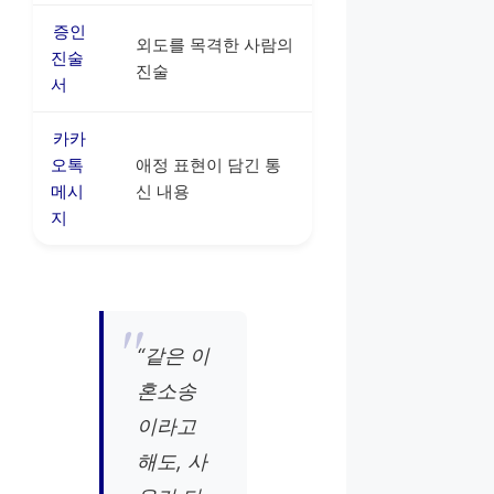
증인
외도를 목격한 사람의
진술
진술
서
카카
오톡
애정 표현이 담긴 통
메시
신 내용
지
“같은 이
혼소송
이라고
해도, 사