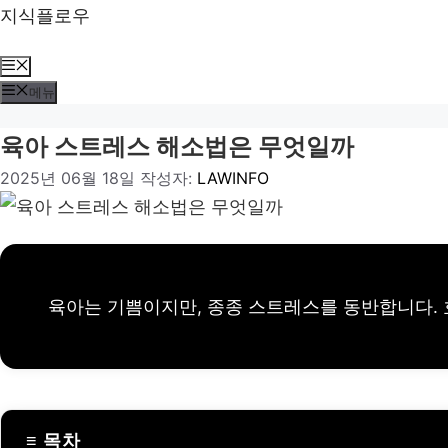
컨
지식플로우
텐
츠
메
로
뉴
메뉴
건
너
육아 스트레스 해소법은 무엇일까
뛰
2025년 06월 18일
작성자:
LAWINFO
기
육아는 기쁨이지만, 종종 스트레스를 동반합니다. 
≡ 목차