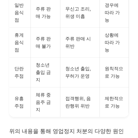
일반
경우에
주류 판
무신고 조리,
음식
따라 가
매 가능
위생 미흡
점
능
휴게
상황에
주류 판
주류 판매 시
음식
따라 가
매 불가
위반
점
능
청소년
단란
청소년 출입,
원칙적으
출입 금
주점
무허가 운영
로 가능
지
체류 중
유흥
접객행위, 음
제한적으
음주 금
주점
란행위 위반
로 가능
지
위의 내용을 통해 영업정지 처분의 다양한 원인