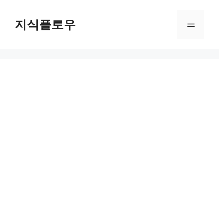
컨
텐
지식플로우
메
츠
로
뉴
건
너
뛰
기