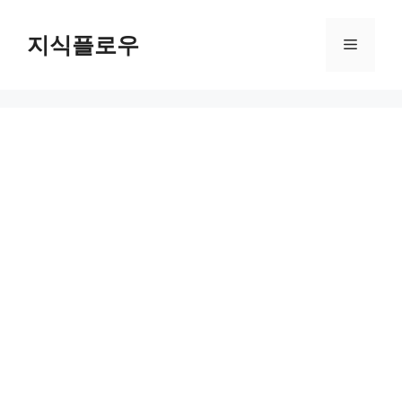
컨
텐
지식플로우
메
츠
로
뉴
건
너
뛰
기