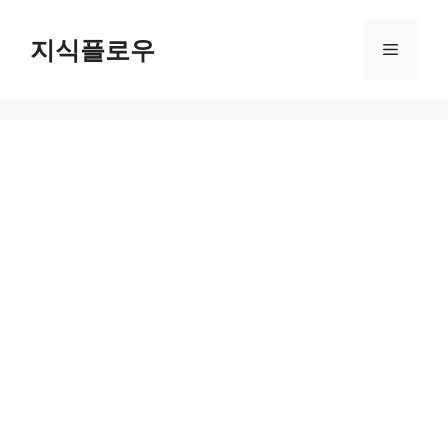
컨
텐
지식플로우
메
츠
로
뉴
건
너
뛰
기