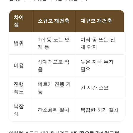
차이
소규모 재건축
대규모 재건축
점
1개 동 또는 몇
여러 동 또는 전
범위
개 동
체 단지
상대적으로 적
높은 자금 투자
비용
음
필요
진행
빠르게 진행 가
긴 시간 소요
속도
능
복잡
간소화된 절차
복잡한 허가 절차
성
이처럼 소규모 재건축사업은
상대적으로 간소하고 빠