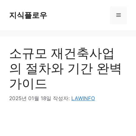
컨
텐
지식플로우
메
츠
로
뉴
건
너
소규모 재건축사업
뛰
기
의 절차와 기간 완벽
가이드
2025년 01월 18일
작성자:
LAWINFO