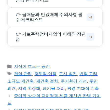
👉 급매물과 반값매매 주의사항 필
→
수 체크리스트
👉 가로주택정비사업의 이해와 장단
→
점
카
지식이 흐르는 공간
테
태
건설 관리
,
경제적 이점
,
도시 발전
,
법적 고려
,
고
그
소규모 재건축
,
재건축 절차
,
주거환경 개선
,
주민
리
의견
,
지역 활성화
,
폐기물 처리
,
환경 친화적 건축
증여와 상속의 차이점과 세금 계산법 완벽 가이
드