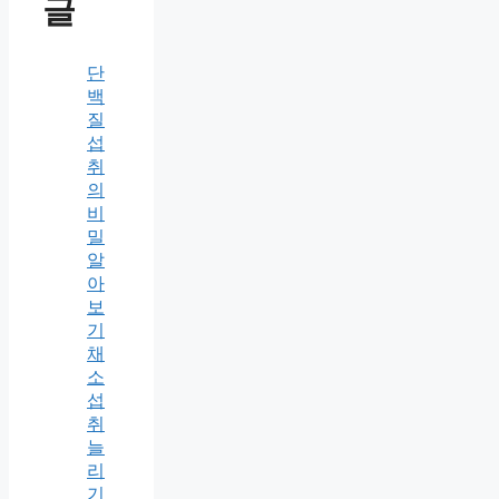
글
단
백
질
섭
취
의
비
밀
알
아
보
기
채
소
섭
취
늘
리
기