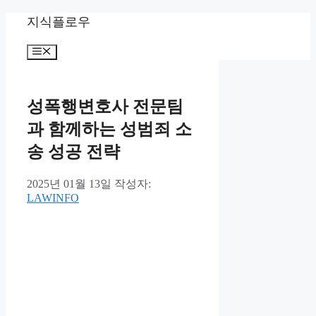
컨
지식플로우
텐
츠
메
로
뉴
건
너
성폭행변호사 전문팀
뛰
기
과 함께하는 성범죄 소
송 성공 전략
2025년 01월 13일
작성자:
LAWINFO