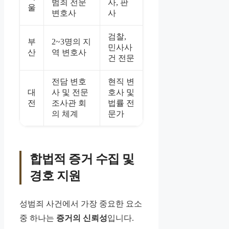
범죄 전문
사, 판
울
변호사
사
검찰,
부
2~3명의 지
민사사
산
역 변호사
건 전문
전담 변호
현직 변
대
사 및 전문
호사 및
전
조사관 회
법률 전
의 체계
문가
합법적 증거 수집 및
경호 지원
성범죄 사건에서 가장 중요한 요소
중 하나는
증거의 신뢰성
입니다.