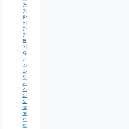
건
강
한
식
단
만
들
기
유
산
소
와
무
산
소
운
동
병
행
으
로