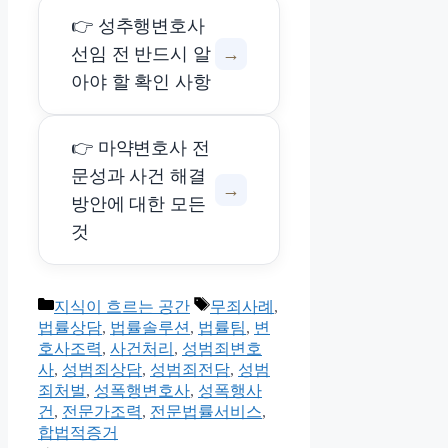
👉 성추행변호사
선임 전 반드시 알
→
아야 할 확인 사항
👉 마약변호사 전
문성과 사건 해결
→
방안에 대한 모든
것
카
태
지식이 흐르는 공간
무죄사례
,
테
그
법률상담
,
법률솔루션
,
법률팀
,
변
고
호사조력
,
사건처리
,
성범죄변호
리
사
,
성범죄상담
,
성범죄전담
,
성범
죄처벌
,
성폭행변호사
,
성폭행사
건
,
전문가조력
,
전문법률서비스
,
합법적증거