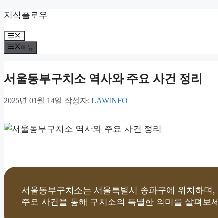
컨
지식플로우
텐
츠
메
로
뉴
메뉴
건
너
뛰
서울동부구치소 역사와 주요 사건 정리
기
2025년 01월 14일
작성자:
LAWINFO
서울동부구치소는 서울특별시 송파구에 위치하며, 
주요 사건을 통해 구치소의 특별한 의미를 살펴보세