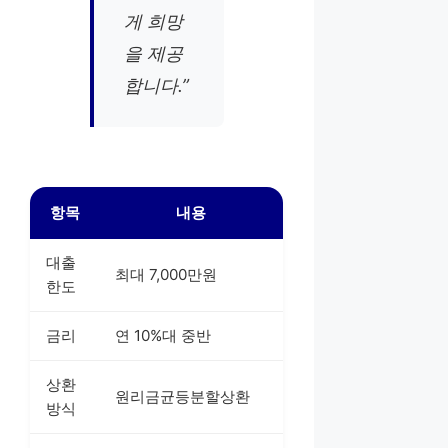
게 희망
을 제공
합니다.”
항목
내용
대출
최대 7,000만원
한도
금리
연 10%대 중반
상환
원리금균등분할상환
방식