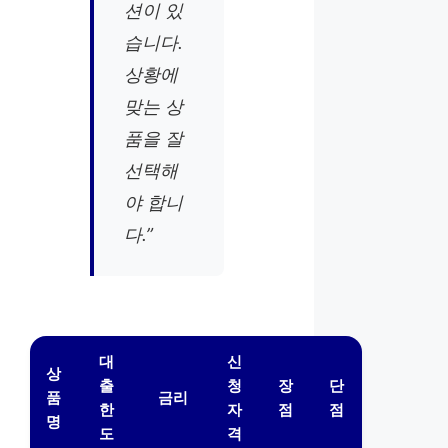
션이 있
습니다.
상황에
맞는 상
품을 잘
선택해
야 합니
다.”
대
신
상
출
청
장
단
품
금리
한
자
점
점
명
도
격