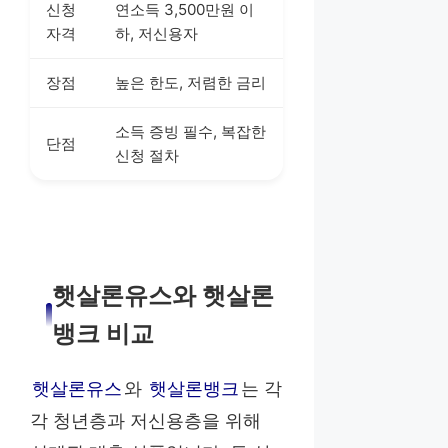
신청
연소득 3,500만원 이
자격
하, 저신용자
장점
높은 한도, 저렴한 금리
소득 증빙 필수, 복잡한
단점
신청 절차
햇살론유스와 햇살론
뱅크 비교
햇살론유스
와
햇살론뱅크
는 각
각 청년층과 저신용층을 위해