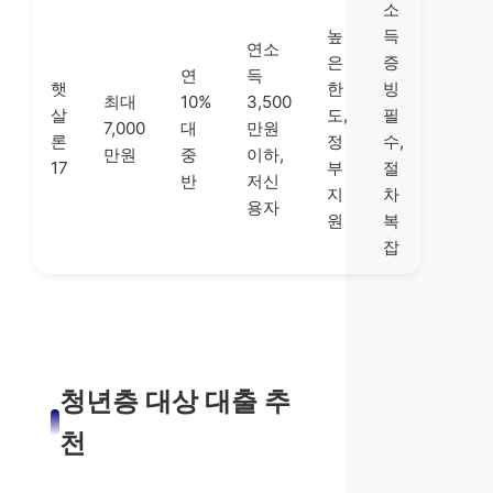
소
높
득
연소
은
증
연
득
햇
한
빙
최대
10%
3,500
살
도,
필
7,000
대
만원
론
정
수,
만원
중
이하,
17
부
절
반
저신
지
차
용자
원
복
잡
청년층 대상 대출 추
천