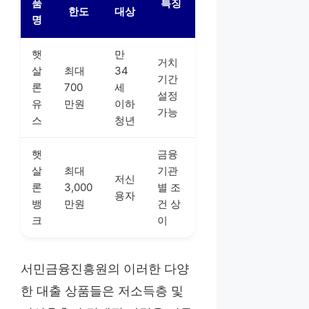
품
특징
한도
대상
명
햇
만
거치
살
최대
34
기간
론
700
세
설정
유
만원
이하
가능
스
청년
햇
금융
살
최대
기관
저신
론
3,000
별 조
용자
뱅
만원
건 상
크
이
서민금융진흥원의 이러한 다양
한 대출 상품들은 저소득층 및