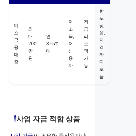
한
도
저
저
미
낮
최
소
금
소
음,
대
연
득,
리,
금
자
200
3~5%
저
소
융
격
만
대
신
액
대
까
원
용
가
출
다
자
능
로
움
사업 자금 적합 상품
사업 자금
이 필요한 중신용자나