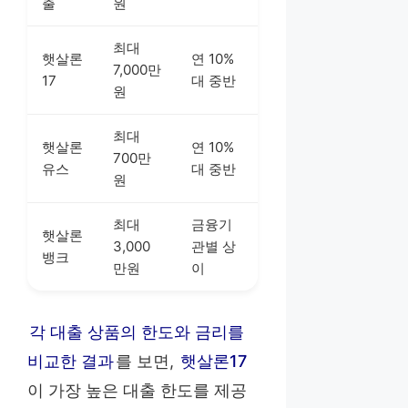
출
원
최대
햇살론
연 10%
7,000만
17
대 중반
원
최대
햇살론
연 10%
700만
유스
대 중반
원
최대
금융기
햇살론
3,000
관별 상
뱅크
만원
이
각 대출 상품의 한도와 금리를
비교한 결과
를 보면,
햇살론17
이 가장 높은 대출 한도를 제공