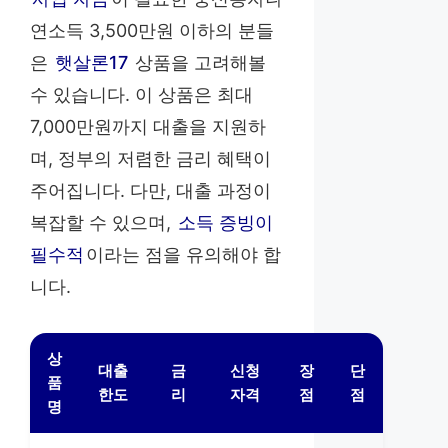
연소득 3,500만원 이하의 분들
은
햇살론17
상품을 고려해볼
수 있습니다. 이 상품은 최대
7,000만원까지 대출을 지원하
며, 정부의 저렴한 금리 혜택이
주어집니다. 다만, 대출 과정이
복잡할 수 있으며,
소득 증빙이
필수적
이라는 점을 유의해야 합
니다.
상
대출
금
신청
장
단
품
한도
리
자격
점
점
명