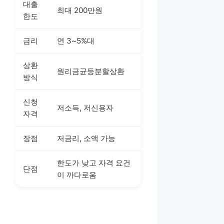
대출
최대 200만원
한도
금리
연 3~5%대
상환
원리금균등분할상환
방식
신청
저소득, 저신용자
자격
장점
저금리, 소액 가능
한도가 낮고 자격 요건
단점
이 까다로움