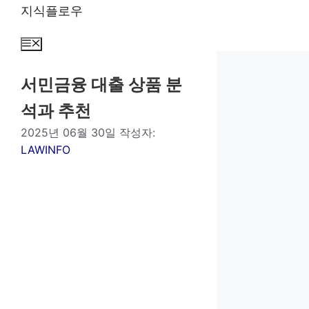
컨
지식플로우
텐
츠
메
뉴
로
건
서민금융 대출 상품 분
너
석과 추천
뛰
기
2025년 06월 30일
작성자:
LAWINFO