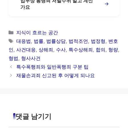
업무상 횡령죄 처벌수위 알고 계신
→
가요
카
지식이 흐르는 공간
테
태
대응법
,
법률
,
법률상담
,
법적조언
,
법정형
,
변호
고
그
인
,
사건대응
,
상해죄
,
수사
,
특수상해죄
,
합의
,
형량
,
리
형법
,
형사사건
특수폭행죄와 일반폭행죄 구분 팁
재물손괴죄 신고된 후 어떻게 되나요
댓글 남기기