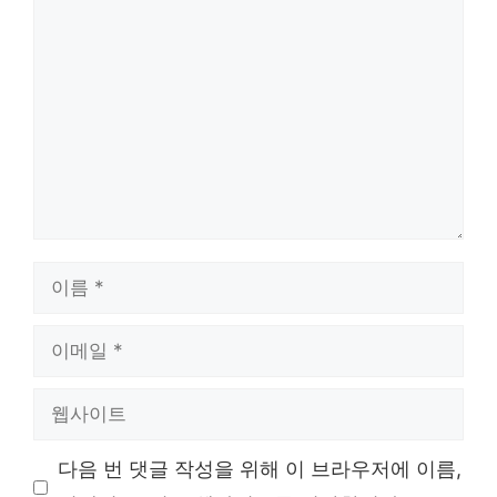
댓
글
이
름
이
메
일
웹
사
이
다음 번 댓글 작성을 위해 이 브라우저에 이름,
트