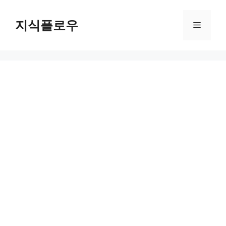
컨
텐
지식플로우
메
츠
로
뉴
건
너
뛰
기