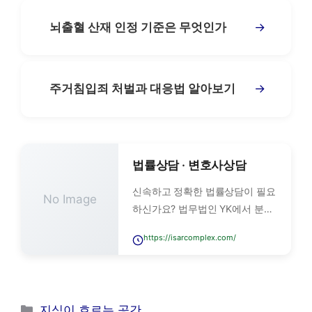
→
뇌출혈 산재 인정 기준은 무엇인가
→
주거침입죄 처벌과 대응법 알아보기
법률상담 · 변호사상담
신속하고 정확한 법률상담이 필요
No Image
하신가요? 법무법인 YK에서 분야
별 전문 변호사와 1:1 맞춤 상담을
https://isarcomplex.com/
받아보세요.
카
지식이 흐르는 공간