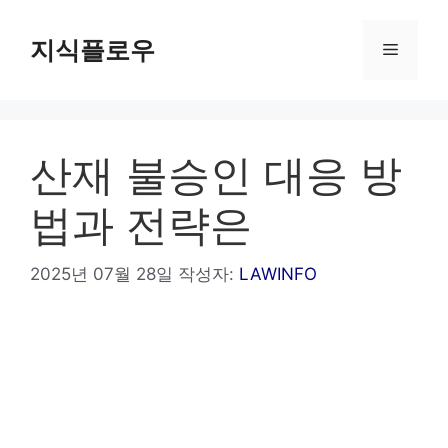
컨
텐
지식플로우
메
츠
로
뉴
건
너
산재 불승인 대응 방
뛰
기
법과 전략은
2025년 07월 28일
작성자:
LAWINFO