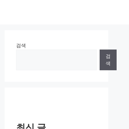
검색
검
색
최신 글