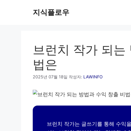
컨
지식플로우
텐
츠
로
건
너
브런치 작가 되는 
뛰
기
법은
2025년 07월 18일
작성자:
LAWINFO
브런치 작가는 글쓰기를 통해 수익을