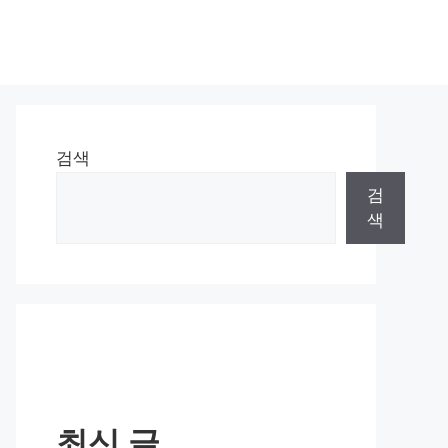
검색
검
색
최신 글