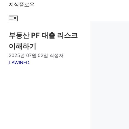
컨
지식플로우
텐
츠
메
뉴
로
건
부동산 PF 대출 리스크
너
이해하기
뛰
기
2025년 07월 02일
작성자:
LAWINFO