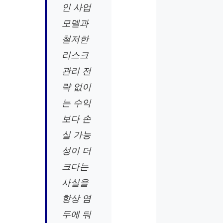
인 사업
모델과
철저한
리스크
관리 전
략 없이
는 수익
보다 손
실 가능
성이 더
크다는
사실을
항상 염
두에 둬