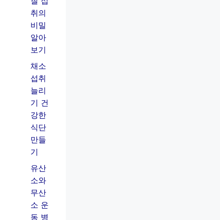
질 섭
취의
비밀
알아
보기
채소
섭취
늘리
기 건
강한
식단
만들
기
유산
소와
무산
소 운
동 병