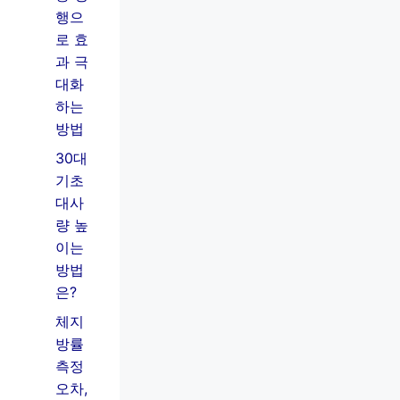
행으
로 효
과 극
대화
하는
방법
30대
기초
대사
량 높
이는
방법
은?
체지
방률
측정
오차,