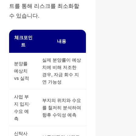
트를 통해 리스크를 최소화할
수 있습니다.
체크포인
내용
트
실제 분양률이 예상
분양률
치에 비해 저조한
예상치
경우, 자금 회수 지
vs 실적
연 가능성
사업 부
부지의 위치와 수요
지 입지·
를 철저히 분석하여
수요 예
향후 수익성 예측
측
신탁사