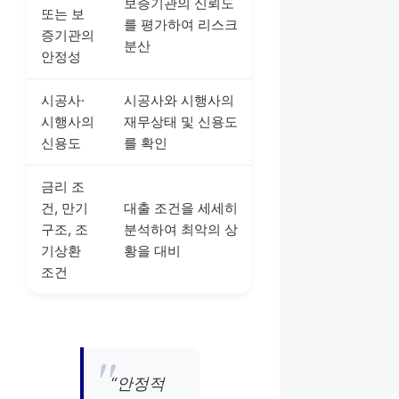
보증기관의 신뢰도
또는 보
를 평가하여 리스크
증기관의
분산
안정성
시공사·
시공사와 시행사의
시행사의
재무상태 및 신용도
신용도
를 확인
금리 조
건, 만기
대출 조건을 세세히
구조, 조
분석하여 최악의 상
기상환
황을 대비
조건
“안정적