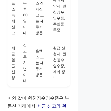
매매계
도
득
스 전
약서, 원
소
후
자신
천징수
득
60
고 또
영수증,
세
일
는 세
주민등
신
이
무서
록증
고
내
방문
신
세
환급 신
고
홈택
금
청서, 원
후
스 또
환
천징수
3
는 세
급
영수증,
년
무서
신
계좌 정
이
방문
청
보
내
이와 같이 원천징수영수증은 부
동산 거래에서
세금 신고와 환