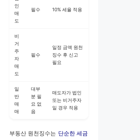
인
필수
10% 세율 적용
매
도
비
거
일정 금액 원천
주
필수
징수 후 신고
자
필요
매
도
일
대부
매도자가 법인
반
분 필
또는 비거주자
매
요 없
일 경우 적용
매
음
부동산 원천징수는
단순한 세금