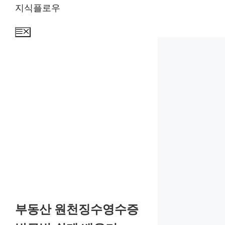
컨
지식플로우
텐
츠
메
뉴
로
건
너
뛰
기
부동산 원천징수영수증