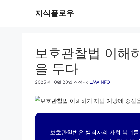
컨
지식플로우
텐
츠
로
건
너
보호관찰법 이해하
뛰
기
을 두다
2025년 10월 20일
작성자:
LAWINFO
보호관찰법은 범죄자의 사회 복귀를 