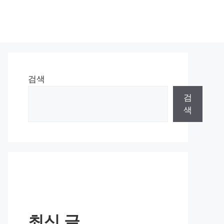
검색
검
색
최신 글