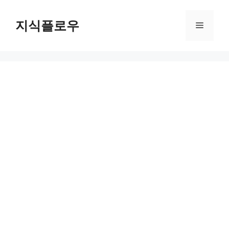
컨
텐
지식플로우
메
츠
로
뉴
건
너
뛰
기