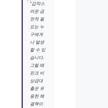
“갑작스
러운 금
전적 필
요는 누
구에게
나 발생
할 수 있
습니다.
그럴 때
핀크 비
상금대
출은 유
용한 해
결책이