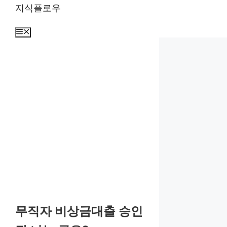
컨
지식플로우
텐
츠
메
뉴
로
건
너
뛰
기
무직자 비상금대출 승인