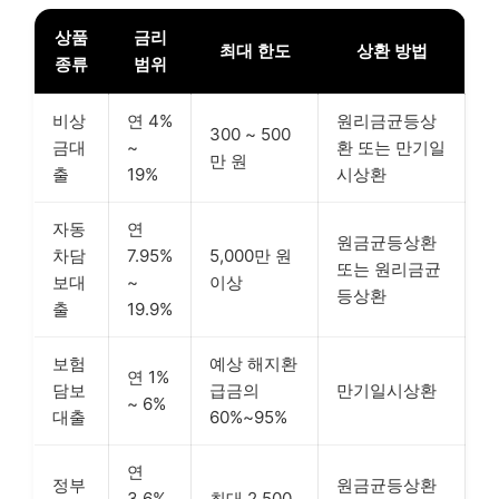
상품
금리
최대 한도
상환 방법
종류
범위
비상
연 4%
원리금균등상
300 ~ 500
금대
~
환 또는 만기일
만 원
출
19%
시상환
자동
연
원금균등상환
차담
7.95%
5,000만 원
또는 원리금균
보대
~
이상
등상환
출
19.9%
보험
예상 해지환
연 1%
담보
급금의
만기일시상환
~ 6%
대출
60%~95%
연
정부
원금균등상환
3.6%
최대 2,500