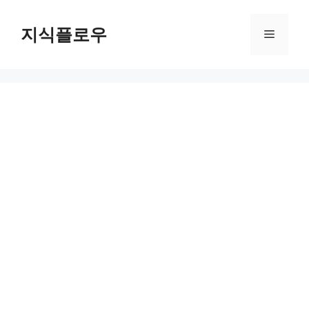
컨
텐
지식플로우
메
츠
로
뉴
건
너
뛰
기