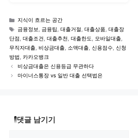
카
지식이 흐르는 공간
테
태
금융정보
,
금융팁
,
대출거절
,
대출상품
,
대출장
고
그
단점
,
대출조건
,
대출추천
,
대출한도
,
모바일대출
,
리
무직자대출
,
비상금대출
,
소액대출
,
신용점수
,
신청
방법
,
카카오뱅크
비상금대출은 신용등급 무관하다
마이너스통장 vs 일반 대출 선택법은
댓글 남기기
댓