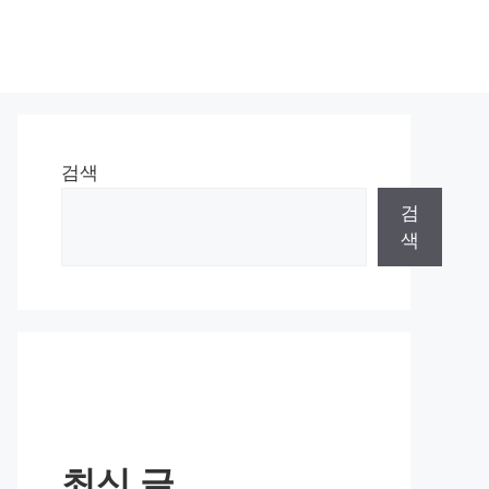
검색
검
색
최신 글