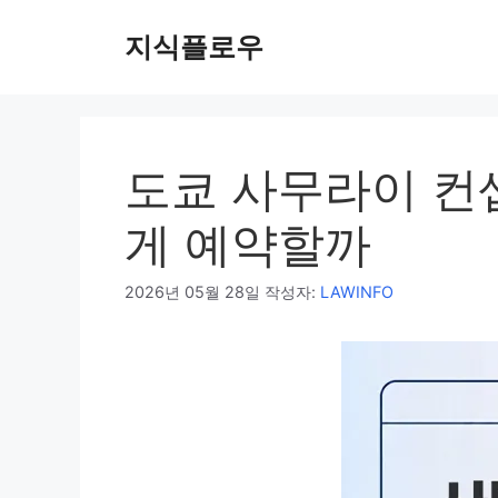
컨
지식플로우
텐
츠
로
건
너
도쿄 사무라이 컨
뛰
기
게 예약할까
2026년 05월 28일
작성자:
LAWINFO