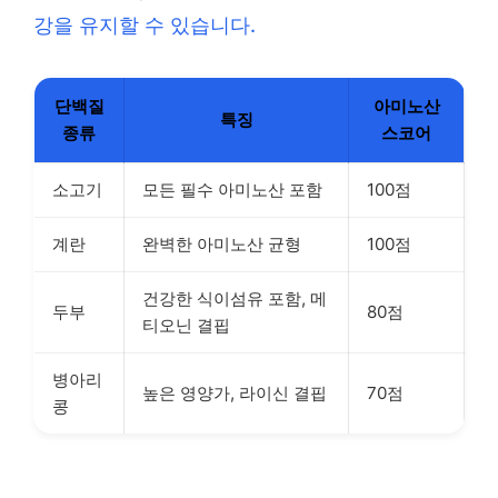
강을 유지할 수 있습니다.
단백질
아미노산
특징
종류
스코어
소고기
모든 필수 아미노산 포함
100점
계란
완벽한 아미노산 균형
100점
건강한 식이섬유 포함, 메
두부
80점
티오닌 결핍
병아리
높은 영양가, 라이신 결핍
70점
콩