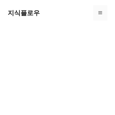
컨
텐
지식플로우
메
츠
로
뉴
건
너
뛰
기