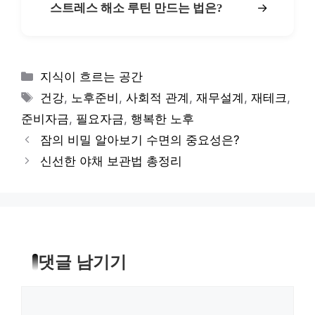
→
스트레스 해소 루틴 만드는 법은?
카
지식이 흐르는 공간
테
태
건강
,
노후준비
,
사회적 관계
,
재무설계
,
재테크
,
고
그
준비자금
,
필요자금
,
행복한 노후
리
잠의 비밀 알아보기 수면의 중요성은?
신선한 야채 보관법 총정리
댓글 남기기
댓