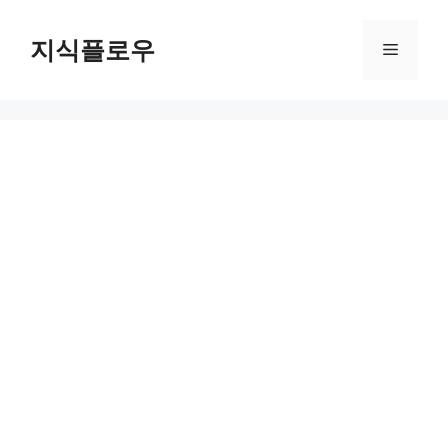
컨
텐
지식플로우
메
츠
로
뉴
건
너
뛰
기