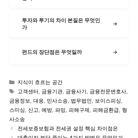
투자와 투기의 차이 본질은 무엇인
→
가
→
펀드의 장단점은 무엇일까
카
지식이 흐르는 공간
테
태
고객센터
,
금융기관
,
금융사기
,
금융전문변호사
,
고
그
금융정보
,
대응
,
민사소송
,
법무법인
,
보이스피싱
,
리
스미싱
,
신고
,
예방
,
파밍
,
피해구제
,
피해금환급
,
형
사소송
전세보증보험과 전세권 설정 핵심 차이점은
대출이자 부담 줄이는 4가지 방법은 무엇인가