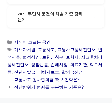
2025 무면허 운전의 처벌 기준 강화
→
는?
카
지식이 흐르는 공간
테
태
가해자처벌
,
교통사고
,
교통사고상해진단서
,
법
고
그
적서류
,
법적책임
,
보험금청구
,
보험사
,
사고후처리
,
리
상해진단서
,
생활법률
,
손해사정
,
의료기관
,
의료서
류
,
진단서발급
,
피해자보호
,
합의금산정
교통사고 형사합의금 확보 전략은?
정당방위가 범죄를 구분하는 기준은?