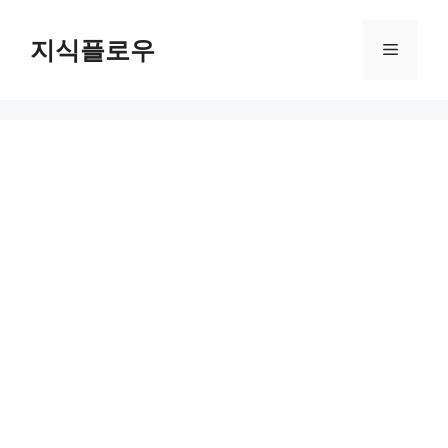
컨
텐
지식플로우
메
츠
로
뉴
건
너
뛰
기