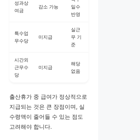
성과상
감소 가능
일수
여금
반영
실근
특수업
미지급
무 기
무수당
준
시간외
해당
근무수
미지급
없음
당
출산휴가 중 급여가 정상적으로
지급되는 것은 큰 장점이며, 실
수령액이 줄어들 수 있는 점도
고려해야 합니다.