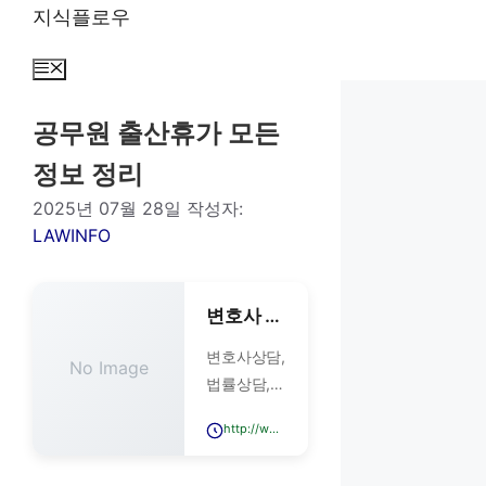
컨
지식플로우
텐
츠
메
뉴
로
건
공무원 출산휴가 모든
너
정보 정리
뛰
기
2025년 07월 28일
작성자:
LAWINFO
변호사 상담
변호사상담,
No Image
법률상담,
온라인변호
http://www.alnet.co.kr/
사상담, 형
사변호사,