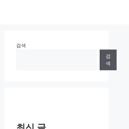
검색
검
색
최신 글