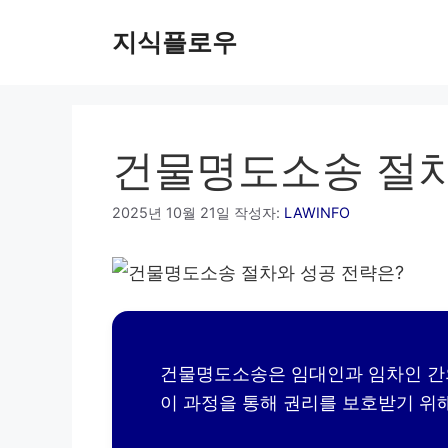
컨
지식플로우
텐
츠
로
건
너
건물명도소송 절차
뛰
기
2025년 10월 21일
작성자:
LAWINFO
건물명도소송은 임대인과 임차인 간
이 과정을 통해 권리를 보호받기 위