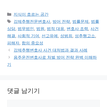
카
지식이 흐르는 공간
테
태
강제추행전문변호사
,
방어 전략
,
법률문제
,
법률
고
그
상담
,
법무법인
,
법원
,
법적 대응
,
변호사 조력
,
사건
리
해결
,
사회적 기여
,
선고유예
,
성범죄
,
성추행고소
,
피해자
,
합의 중요성
강제추행변호사 사건 대처법과 결과 사례
음주운전변호사로 처벌 방어 전략 완벽 이해하
기
댓글 남기기
댓