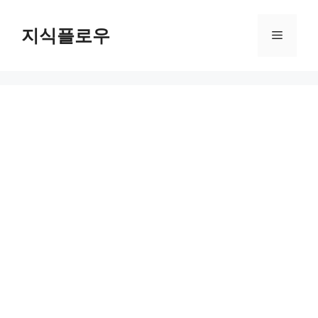
컨
텐
지식플로우
메
츠
로
뉴
건
너
뛰
기