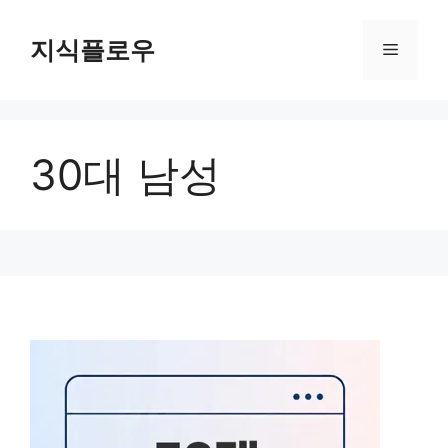
컨
텐
지식플로우
메
츠
로
뉴
건
너
30대 남성
뛰
기