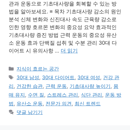
관과 운동으로 기초대사량을 회복할 수 있는 방
법을 알아보세요. ≡ 목차 기초대사량 감소의 원인
분석 신체 변화와 신진대사 속도 근육량 감소로
인한 영향 호르몬 변화의 중요성 요약 효과적인
기초대사량 증진 방법 근력 운동의 중요성 유산
소 운동 효과 단백질 섭취 및 수분 관리 30대 다
이어트 시 유의사항 …
더 읽기
카
지식이 흐르는 공간
테
태
30대 남성
,
30대 다이어트
,
30대 여성
,
건강 관
고
그
리
,
건강한 습관
,
근력 운동
,
기초대사량 높이기
,
몸
리
매 유지
,
수면 질
,
스트레스 관리
,
식단 관리
,
운동 방
법
,
유산소 운동
,
전문가 의견
,
최신 트렌드
댓글 남기기