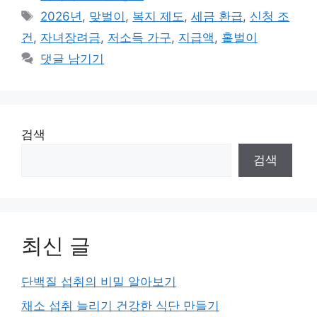
테
태
2026년
,
맞벌이
,
복지 제도
,
세금 환급
,
신청 조
고
그
건
,
자녀장려금
,
저소득 가구
,
지급액
,
홑벌이
리
댓글 남기기
검색
검색
최신 글
단백질 섭취의 비밀 알아보기
채소 섭취 늘리기 건강한 식단 만들기