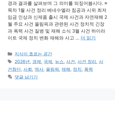
경과 결과를 살펴보며 그 의미를 되짚어봅시다. ≡
목차 1월 사건 정리 베네수엘라 침공과 시위 최저
임금 인상과 신제품 출시 국제 사건과 자연재해 2
월 주요 사건 올림픽과 관련된 사건 정치적 긴장
과 폭력 사건 질병 및 재해 소식 3월 사건 하이라
이트 국제 정치 변화 재해와 사고 …
더 읽기
카
지식이 흐르는 공간
테
태
2026년
,
경제
,
국제
,
뉴스
,
사건
,
사건 정리
,
사
고
그
건첨단
,
사회
,
역사
,
올림픽
,
재해
,
정치
,
폭력
리
댓글 남기기