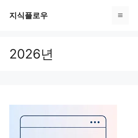
컨
텐
지식플로우
메
츠
로
뉴
건
너
2026년
뛰
기