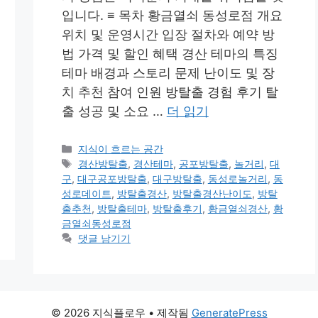
입니다. ≡ 목차 황금열쇠 동성로점 개요
위치 및 운영시간 입장 절차와 예약 방
법 가격 및 할인 혜택 경산 테마의 특징
테마 배경과 스토리 문제 난이도 및 장
치 추천 참여 인원 방탈출 경험 후기 탈
출 성공 및 소요 …
더 읽기
카
지식이 흐르는 공간
테
태
경산방탈출
,
경산테마
,
공포방탈출
,
놀거리
,
대
고
그
구
,
대구공포방탈출
,
대구방탈출
,
동성로놀거리
,
동
리
성로데이트
,
방탈출경산
,
방탈출경산난이도
,
방탈
출추천
,
방탈출테마
,
방탈출후기
,
황금열쇠경산
,
황
금열쇠동성로점
댓글 남기기
© 2026 지식플로우
• 제작됨
GeneratePress