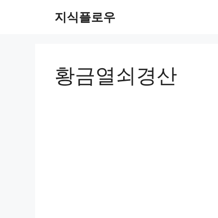
컨
지식플로우
텐
츠
로
건
너
황금열쇠경산
뛰
기