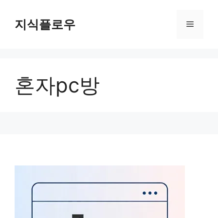
컨
텐
지식플로우
메
츠
로
뉴
건
너
혼자pc방
뛰
기