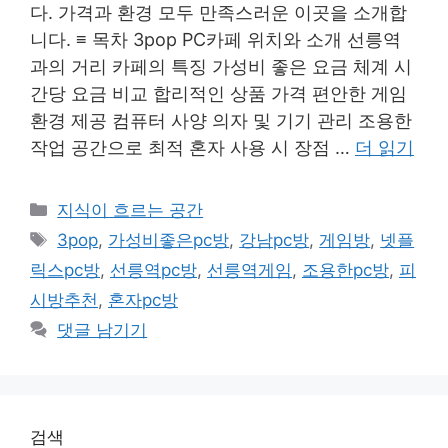
다. 가격과 환경 모두 만족스러운 이곳을 소개합
니다. ≡ 목차 3pop PC카페 위치와 소개 선릉역
과의 거리 카페의 특징 가성비 좋은 요금 체계 시
간당 요금 비교 합리적인 상품 가격 편안한 게임
환경 제공 컴퓨터 사양 의자 및 기기 관리 조용한
작업 공간으로 최적 혼자 사용 시 장점 …
더 읽기
카
지식이 흐르는 공간
테
태
3pop
,
가성비좋은pc방
,
강남pc방
,
게임방
,
넷플
고
그
릭스pc방
,
선릉역pc방
,
선릉역게임
,
조용한pc방
,
피
리
시방추천
,
혼자pc방
댓글 남기기
검색