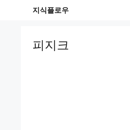
컨
지식플로우
텐
츠
로
건
너
피지크
뛰
기