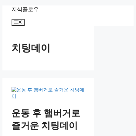
컨
지식플로우
텐
츠
메
로
뉴
건
너
치팅데이
뛰
기
운동 후 햄버거로
즐거운 치팅데이