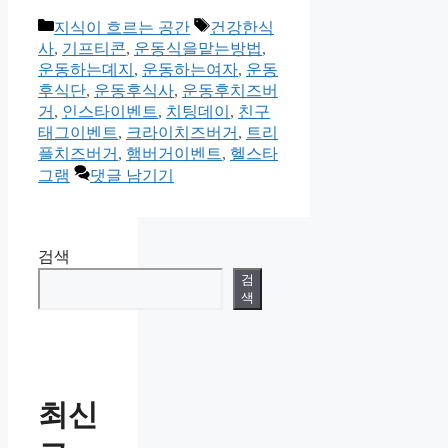
카
태
지식이 흐르는 공간
건강한식
테
그
사
,
기프티콘
,
운동식을맡는방법
,
고
운동하는뎨지
,
운동하는여자
,
운동
리
후식단
,
운동후식사
,
운동후치즈버
거
,
인스타이벤트
,
치팅데이
,
친구
태그이벤트
,
크라이치즈버거
,
트리
플치즈버거
,
햄버거이벤트
,
헬스타
그램
댓글 남기기
검색
검
색
최신