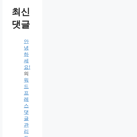
최신
댓글
안
녕
하
세
요!
의
워
드
프
레
스
댓
글
관
리