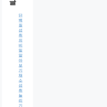
글
단
백
질
섭
취
의
비
밀
알
아
보
기
채
소
섭
취
늘
리
기