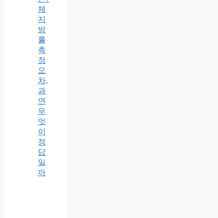
체
지
방
률
측
정
오
차,
과
연
무
엇
이
정
답
일
까