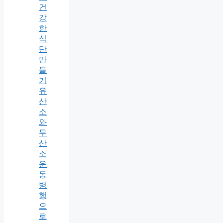
건
강
한
식
단
만
들
기
유
산
소
와
무
산
소
운
동
병
행
으
로