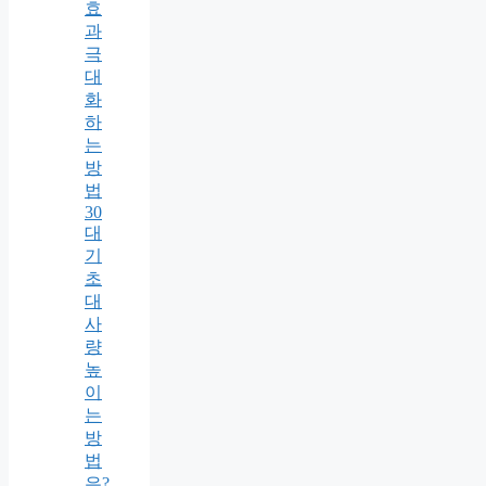
효
과
극
대
화
하
는
방
법
30
대
기
초
대
사
량
높
이
는
방
법
은?